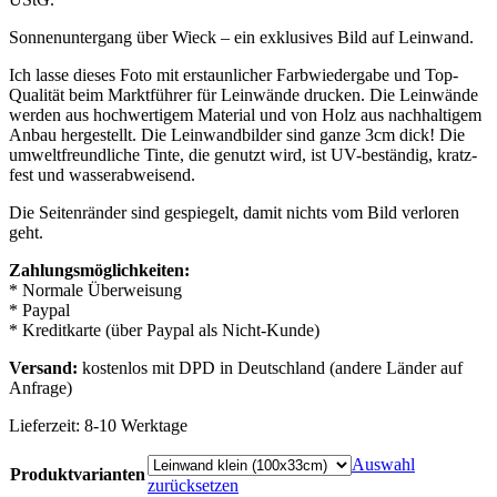
Sonnenuntergang über Wieck – ein exklusives Bild auf Leinwand.
Ich lasse dieses Foto mit er­staun­li­cher Farbwiedergabe und Top-
Qua­li­tät beim Marktführer für Leinwände drucken. Die Leinwände
werden aus hoch­wer­tigem Material und von Holz aus nach­haltigem
Anbau her­ge­stellt. Die Lein­wand­bil­der sind ganze 3cm dick! Die
um­welt­freund­liche Tinte, die genutzt wird, ist UV-beständig, kratz­
fest und was­ser­ab­wei­send.
Die Seitenränder sind gespiegelt, damit nichts vom Bild verloren
geht.
Zahlungsmöglichkeiten:
* Normale Überweisung
* Paypal
* Kreditkarte (über Paypal als Nicht-Kunde)
Versand:
kostenlos mit DPD in Deutschland (andere Länder auf
Anfrage)
Lieferzeit: 8-10 Werktage
Auswahl
Produktvarianten
zurücksetzen