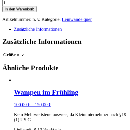
Sonnenuntergang
über
In den Warenkorb
Wieck
Menge
Artikelnummer:
n. v.
Kategorie:
Leinwände quer
Zusätzliche Informationen
Zusätzliche Informationen
Größe
n. v.
Ähnliche Produkte
Wampen im Frühling
100,00
€
–
150,00
€
Kein Mehrwertsteuerausweis, da Kleinunternehmer nach §19
(1) UStG.
Lieferzeit: 8-10 Werktage